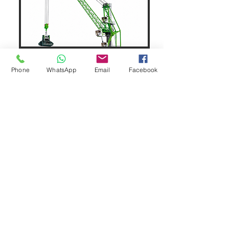
LİMAN VİNÇ
Phone
WhatsApp
Email
Facebook
SEPAR ELEKTRİK OTOMOTİV İNŞAAT TAAH
SAN VE TİC LTD ŞTİ
Merkez Adres
: YÜKSELTEPE MAH. ŞEHİT BAYRAM ULUER
CAD. NO: 63 / B
KEÇİÖREN / ANKARA
TEL:
+90552 302 29 49
E-Posta:
separmakina@hotmail.com
WEB SİTE:
www.separmakina.com