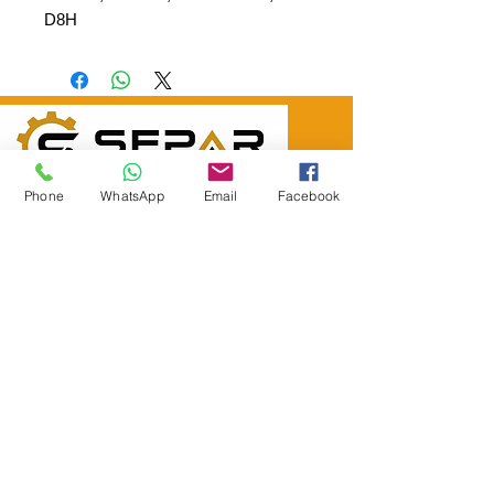
D8H
SEPAR ELEKTRİK OTOMOTİV İNŞAAT TAAH
Phone
WhatsApp
Email
Facebook
SAN VE TİC LTD ŞTİ
Merkez Adres
: YÜKSELTEPE MAH. ŞEHİT BAYRAM ULUER
CAD. NO: 63 / B
KEÇİÖREN / ANKARA
TEL:
+90552 302 29 49
E-Posta:
separmakina@hotmail.com
WEB SİTE:
www.separmakina.com