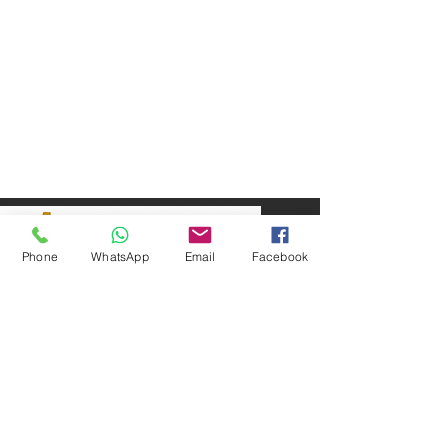
Phone
WhatsApp
Email
Facebook
SEPAR ELEKTRİK OTOMOTİV İNŞAAT TAAH
SAN VE TİC LTD ŞTİ
Merkez Adres
: YÜKSELTEPE MAH. ŞEHİT BAYRAM ULUER
CAD. NO: 63 / B
KEÇİÖREN / ANKARA
TEL:
+90552 302 29 49
E-Posta:
separmakina@hotmail.com
WEB SİTE:
www.separmakina.com